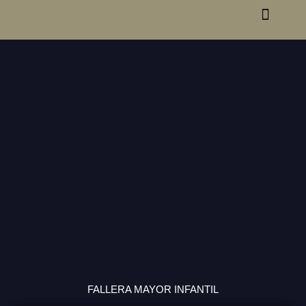
FALLAS SECTOR
NOTICIAS SECTOR
FALLERA MAYOR INFANTIL